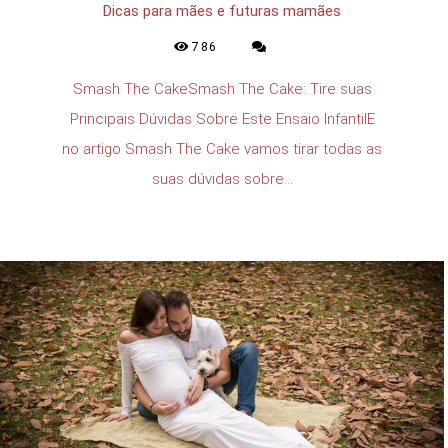
Dicas para mães e futuras mamães
786
Smash The CakeSmash The Cake: Tire suas
Principais Dúvidas Sobre Este Ensaio InfantilE
no artigo Smash The Cake vamos tirar todas as
suas dúvidas sobre...