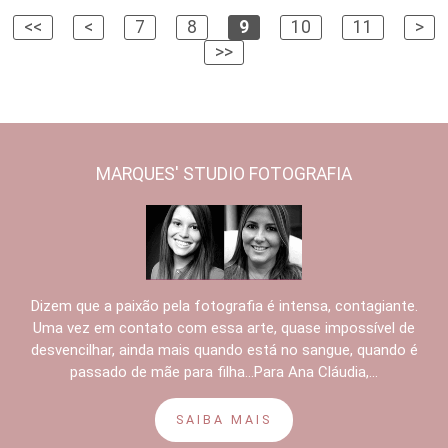
<<
<
7
8
9
10
11
>
>>
MARQUES' STUDIO FOTOGRAFIA
Dizem que a paixão pela fotografia é intensa, contagiante.
Uma vez em contato com essa arte, quase impossível de
desvencilhar, ainda mais quando está no sangue, quando é
passado de mãe para filha...Para Ana Cláudia,...
SAIBA MAIS