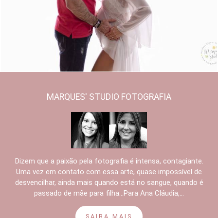
2683
0
MARQUES' STUDIO FOTOGRAFIA
Dizem que a paixão pela fotografia é intensa, contagiante.
Uma vez em contato com essa arte, quase impossível de
desvencilhar, ainda mais quando está no sangue, quando é
passado de mãe para filha...Para Ana Cláudia,...
SAIBA MAIS