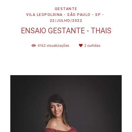
GESTANTE
VILA LEOPOLDINA - SÃO PAULO - SP
22/JULHO/2022
ENSAIO GESTANTE - THAIS
4162
visualizações
2
curtidas