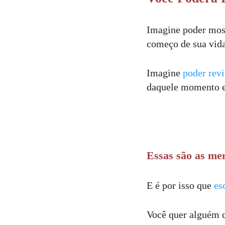
Imagine poder most
começo de sua vida
Imagine
poder rev
daquele momento em
Essas são as me
E é por isso que
es
Você quer alguém 