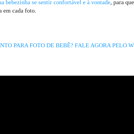
a bebezinha se sentir confortável e à vontade
, para qu
a em cada foto.
TO PARA FOTO DE BEBÊ? FALE AGORA PELO 