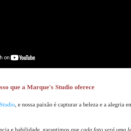
isso que a Marque's Studio oferece
Studio
, e nossa paixão é capturar a beleza e a alegria
cia e habilidade, garantimos que
cada foto será uma 