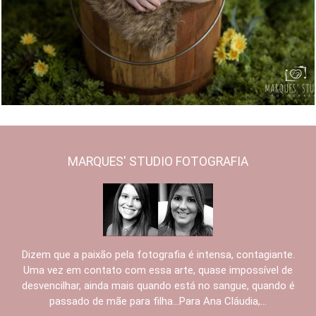
6695
28
MARQUES' STUDIO FOTOGRAFIA
Dizem que a paixão pela fotografia é intensa, contagiante.
Uma vez em contato com essa arte, quase impossível de
desvencilhar, ainda mais quando está no sangue, quando é
passado de mãe para filha...Para Ana Cláudia,...