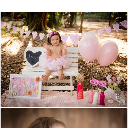
3601
22