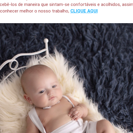
cebê-los de maneira que sintam-se confortáveis e acolhidos, assi
conhecer melhor o nosso trabalho,
CLIQUE AQUI