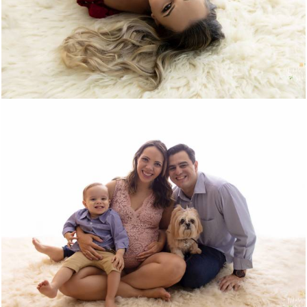
2868
67
3232
1