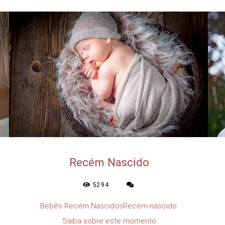
Recém Nascido
5294
Bebês Recém NascidosRecém-nascido:
Saiba sobre este momento