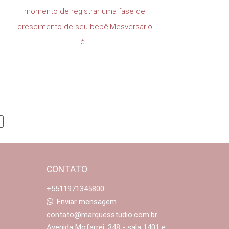
momento de registrar uma fase de
crescimento de seu bebê.Mesversário
é...
CONTATO
+5511971345800
Enviar mensagem
contato@marquesstudio.com.br
Avenida Mofarrej, 348 - sala 1401 e