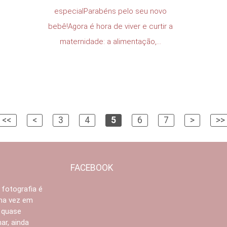
especialParabéns pelo seu novo
bebê!Agora é hora de viver e curtir a
maternidade: a alimentação,...
<<
<
3
4
5
6
7
>
>>
FACEBOOK
 fotografia é
Uma vez em
 quase
ar, ainda