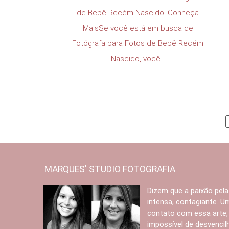
de Bebê Recém Nascido: Conheça
MaisSe você está em busca de
Fotógrafa para Fotos de Bebê Recém
Nascido, você...
MARQUES' STUDIO FOTOGRAFIA
Dizem que a paixão pela
intensa, contagiante. 
contato com essa arte,
impossível de desvencilh