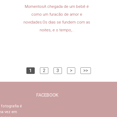
MomentosA chegada de um bebê é
como um furacão de amor e
novidades.Os dias se fundem com as
noites, e o tempo,...
1
2
3
>
>>
FACEBOOK
 fotografia é
Uma vez em