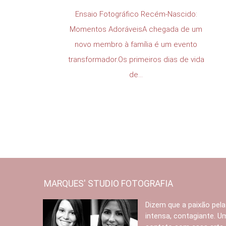
Ensaio Fotográfico Recém-Nascido:
Momentos AdoráveisA chegada de um
novo membro à família é um evento
transformador.Os primeiros dias de vida
de...
MARQUES' STUDIO FOTOGRAFIA
Dizem que a paixão pela
intensa, contagiante. 