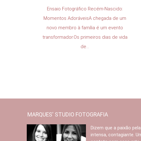
Ensaio Fotográfico Recém-Nascido:
Momentos AdoráveisA chegada de um
novo membro à família é um evento
transformador.Os primeiros dias de vida
de...
MARQUES' STUDIO FOTOGRAFIA
Dizem que a paixão pela
intensa, contagiante. 