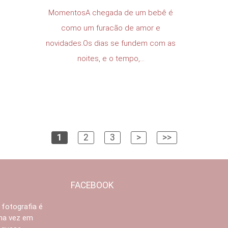
MomentosA chegada de um bebê é
como um furacão de amor e
novidades.Os dias se fundem com as
noites, e o tempo,...
1
2
3
>
>>
FACEBOOK
 fotografia é
Uma vez em