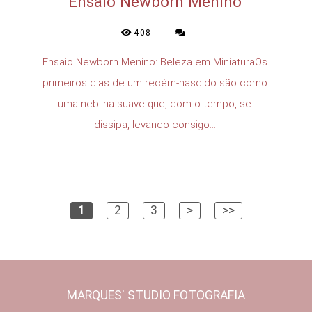
Ensaio Newborn Menino
408
Ensaio Newborn Menino: Beleza em MiniaturaOs
primeiros dias de um recém-nascido são como
uma neblina suave que, com o tempo, se
dissipa, levando consigo...
1
2
3
>
>>
MARQUES' STUDIO FOTOGRAFIA