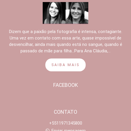
Dizem que a paixão pela fotografia é intensa, contagiante.
Uma vez em contato com essa arte, quase impossível de
desvencilhar, ainda mais quando está no sangue, quando é
passado de mãe para filha...Para Ana Cláudia,...
SAIBA MAIS
FACEBOOK
CONTATO
+5511971345800
Enviar mensagem