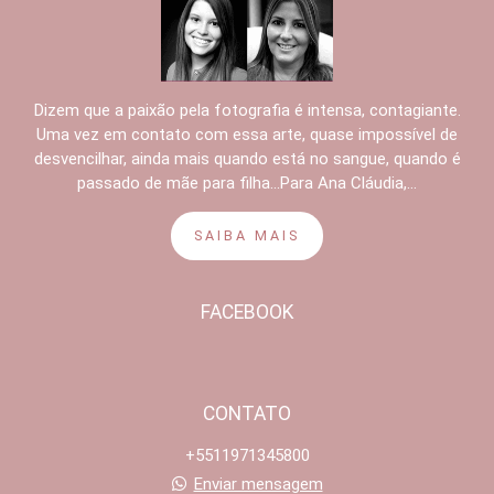
Dizem que a paixão pela fotografia é intensa, contagiante.
Uma vez em contato com essa arte, quase impossível de
desvencilhar, ainda mais quando está no sangue, quando é
passado de mãe para filha...Para Ana Cláudia,...
SAIBA MAIS
FACEBOOK
CONTATO
+5511971345800
Enviar mensagem