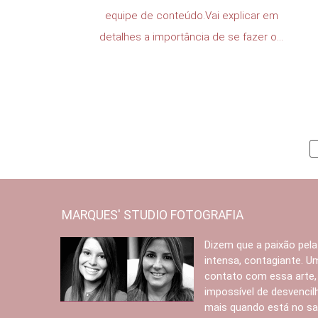
equipe de conteúdo.Vai explicar em
detalhes a importância de se fazer o...
MARQUES' STUDIO FOTOGRAFIA
Dizem que a paixão pela
intensa, contagiante. 
contato com essa arte,
impossível de desvencilh
mais quando está no s