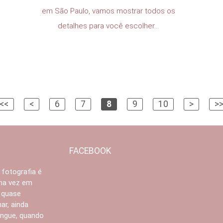
em São Paulo, vamos mostrar todos os
detalhes para você escolher...
<<
<
6
7
8
9
10
>
>
FACEBOOK
 fotografia é
Uma vez em
 quase
ar, ainda
angue, quando