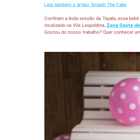
Leia também o artigo: Smash The Cake
Confiram a linda sessão da Tayala, essa bebê
localizado na Vila Leopoldina
,
Zona Oeste de
Gostou do nosso trabalho? Quer conhecer 