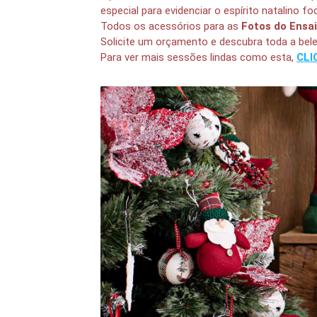
especial para evidenciar o espírito natalino fo
Todos os acessórios para as
Fotos do Ensa
Solicite um orçamento e descubra toda a bel
Para ver mais sessões lindas como esta,
CLI