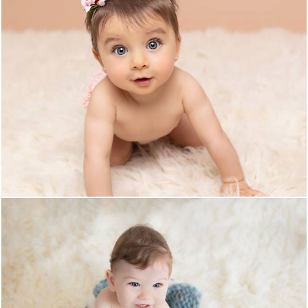
8057
59