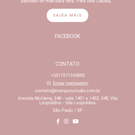
passado de mãe para filha...Para Ana Cláudia,...
SAIBA MAIS
FACEBOOK
CONTATO
+5511971345800
Enviar mensagem
contato@marquesstudio.com.br
Avenida Mofarrej, 348 - sala 1401 e 1402, 348, Vila
Leopoldina - Vila Leopoldina
São Paulo / SP