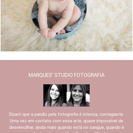
2809
12
MARQUES' STUDIO FOTOGRAFIA
Dizem que a paixão pela fotografia é intensa, contagiante.
Uma vez em contato com essa arte, quase impossível de
desvencilhar, ainda mais quando está no sangue, quando é