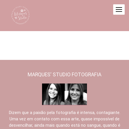
MARQUES' STUDIO FOTOGRAFIA
Dizem que a paixão pela fotografia é intensa, contagiante.
Uma vez em contato com essa arte, quase impossível de
desvencilhar, ainda mais quando está no sangue, quando é