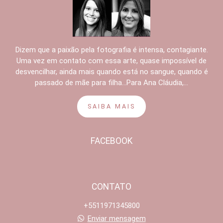
Dizem que a paixão pela fotografia é intensa, contagiante.
Uma vez em contato com essa arte, quase impossível de
desvencilhar, ainda mais quando está no sangue, quando é
passado de mãe para filha...Para Ana Cláudia,...
SAIBA MAIS
FACEBOOK
CONTATO
+5511971345800
Enviar mensagem