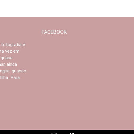
FACEBOOK
 fotografia é
Uma vez em
 quase
ar, ainda
angue, quando
lha...Para