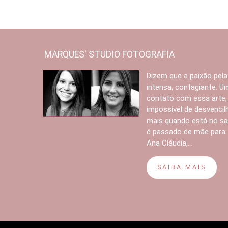
MARQUES' STUDIO FOTOGRAFIA
Dizem que a paixão pela
intensa, contagiante. 
contato com essa arte,
impossível de desvencilh
mais quando está no s
é passado de mãe para fi
Ana Cláudia,...
SAIBA MAIS