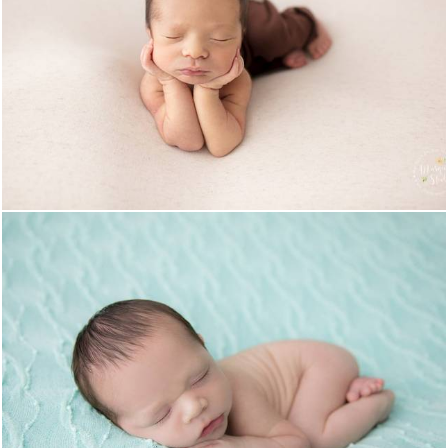
3695
225
2391
1