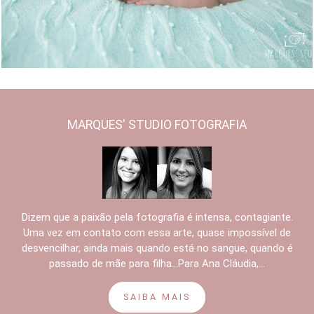
MARQUES' STUDIO FOTOGRAFIA
Dizem que a paixão pela fotografia é intensa, contagiante.
Uma vez em contato com essa arte, quase impossível de
desvencilhar, ainda mais quando está no sangue, quando é
passado de mãe para filha...Para Ana Cláudia,...
SAIBA MAIS